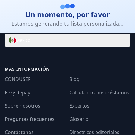
Un momento, por favor
Intelligent Banker ApS - Brandts Passage 29, 2. -
5000 Odense C - Denmark - VAT: DK32260055
Estamos generando tu lista personalizada...
info@moneezy.com
Mexico
MÁS INFORMACIÓN
CONDUSEF
Blog
Eezy Repay
Calculadora de préstamos
Sobre nosotros
Expertos
Preguntas frecuentes
Glosario
Contáctanos
Directrices editoriales