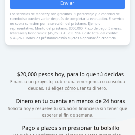
Enviar
Los servicios de Moneezy son gratuitos. El porcentaje y la cantidad del
reembolso pueden variar después de completar la evaluación. El servicio
no cobra comisión por la selección del préstamo. Ejemplo
representativo: Monto del préstamo: $300,000. Plazo de pago: 3 meses.
Intereses y honorarios: $45,260. CAT 203.72%. Costo total del crédito:
$345,260. Todos los préstamos están sujetos a aprobación crediticia.
$20,000 pesos hoy, para lo que tú decidas
Financia un proyecto, cubre una emergencia o consolida
deudas. Tú eliges cómo usar tu dinero.
Dinero en tu cuenta en menos de 24 horas
Solicita hoy y resuelve tu situación financiera sin tener que
esperar al fin de semana.
Pago a plazos sin presionar tu bolsillo