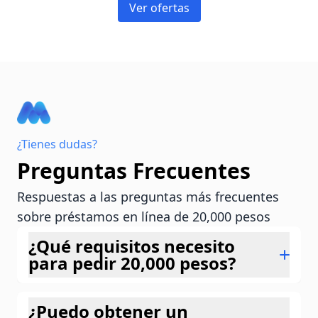
Ver ofertas
¿Tienes dudas?
Preguntas Frecuentes
Respuestas a las preguntas más frecuentes
sobre préstamos en línea de 20,000 pesos
¿Qué requisitos necesito
para pedir 20,000 pesos?
Necesitas tener más de 18 años, una
¿Puedo obtener un
identificación oficial (INE), cuenta bancaria a