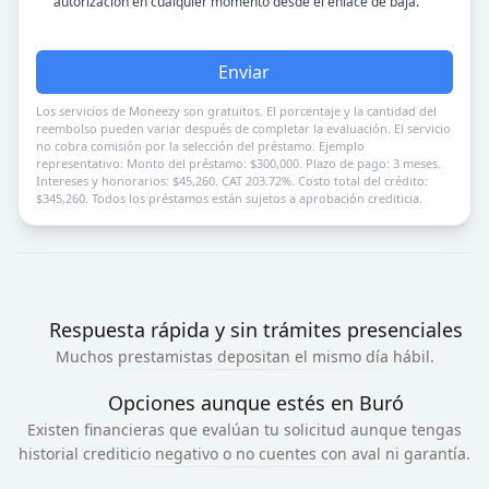
autorización en cualquier momento desde el enlace de baja.
Enviar
Los servicios de Moneezy son gratuitos. El porcentaje y la cantidad del
reembolso pueden variar después de completar la evaluación. El servicio
no cobra comisión por la selección del préstamo. Ejemplo
representativo: Monto del préstamo: $300,000. Plazo de pago: 3 meses.
Intereses y honorarios: $45,260. CAT 203.72%. Costo total del crédito:
$345,260. Todos los préstamos están sujetos a aprobación crediticia.
Respuesta rápida y sin trámites presenciales
Muchos prestamistas depositan el mismo día hábil.
Opciones aunque estés en Buró
Existen financieras que evalúan tu solicitud aunque tengas
historial crediticio negativo o no cuentes con aval ni garantía.