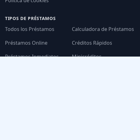
Política de cookies
TIPOS DE PRÉSTAMOS
Todos los Préstamos
Calculadora de Préstamos
Préstamos Online
Créditos Rápidos
Préstamos Inmediatos
Minicréditos
Micropréstamos
Créditos en Línea
Dinero Urgente
Dinero Rápido
Loans in Mexico
MONTOS POPULARES
Préstamos de 2000 pesos
Préstamos de 5000 pesos