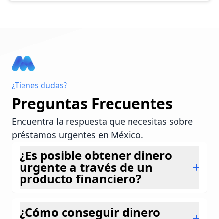
¿Tienes dudas?
Preguntas Frecuentes
Encuentra la respuesta que necesitas sobre
préstamos urgentes en México.
¿Es posible obtener dinero
urgente a través de un
producto financiero?
Sí, es posible obtener dinero urgente a
¿Cómo conseguir dinero
través de un producto financiero. Si eliges la