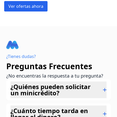
Ver ofertas ahora
¿Tienes dudas?
Preguntas Frecuentes
¿No encuentras la respuesta a tu pregunta?
¿Quiénes pueden solicitar
un minicrédito?
Cualquier persona mayor de 18 años
¿Cuánto tiempo tarda en
(algunos casos mayor de 21 o 25 años) con
llegar el dinero?