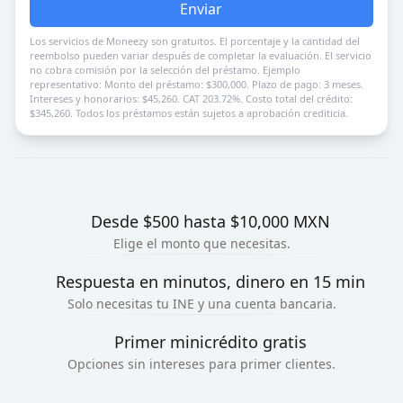
Enviar
Los servicios de Moneezy son gratuitos. El porcentaje y la cantidad del
reembolso pueden variar después de completar la evaluación. El servicio
no cobra comisión por la selección del préstamo. Ejemplo
representativo: Monto del préstamo: $300,000. Plazo de pago: 3 meses.
Intereses y honorarios: $45,260. CAT 203.72%. Costo total del crédito:
$345,260. Todos los préstamos están sujetos a aprobación crediticia.
Desde $500 hasta $10,000 MXN
Elige el monto que necesitas.
Respuesta en minutos, dinero en 15 min
Solo necesitas tu INE y una cuenta bancaria.
Primer minicrédito gratis
Opciones sin intereses para primer clientes.