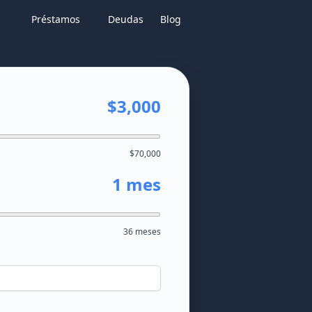
Préstamos
Deudas
Blog
$3,000
$70,000
1 mes
36 meses