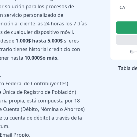
or solución para los procesos de
CAT
n servicio personalizado de
ción al cliente las 24 horas los 7 días
s de cualquier dispositivo móvil.
r desde
1.000$ hasta 5.000$
si eres
trario tienes historial crediticio con
Ejem
tener hasta
10.000$o más.
Tabla d
.
ro Federal de Contribuyentes)
e Única de Registro de Población)
ria propia, está compuesta por 18
de Cuenta (Débito, Nómina o Ahorros)
 tu cuenta de débito) a través de la
tum.
Email Propio.