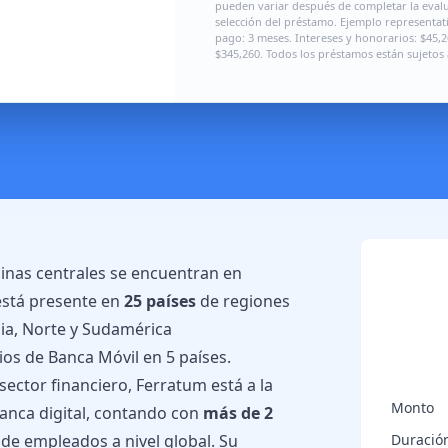
pueden variar después de completar la evalua
selección del préstamo. Ejemplo representat
pago: 3 meses. Intereses y honorarios: $45,26
$345,260. Todos los préstamos están sujetos 
cinas centrales se encuentran en
 está presente en
25 países
de regiones
sia, Norte y Sudamérica
cios de Banca Móvil en 5 países.
ector financiero, Ferratum está a la
Monto
banca digital, contando con
más de 2
 de empleados a nivel global. Su
Duració