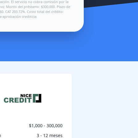
ción. El servicio no cobra comisión por la
ivo: Monto del préstamo: $300,000. Plazo de
0. CAT 203.72%. Costo total del crédito:
a aprobación crediticia.
$1,000 - 300,000
n
3 - 12 meses