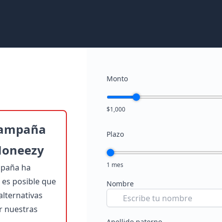
Monto
$1,000
campaña
Plazo
Moneezy
1 mes
mpaña ha
es posible que
Nombre
lternativas
er nuestras
Apellido paterno