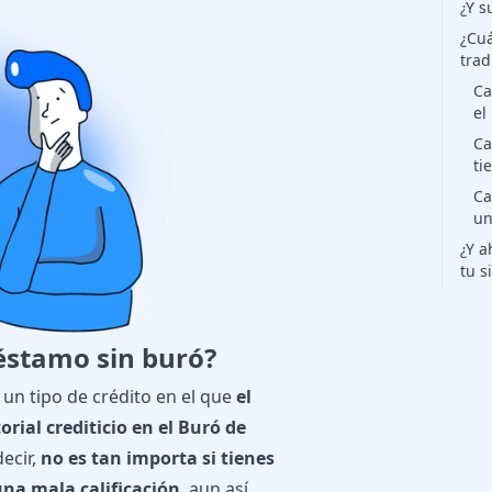
¿Y s
¿Cuá
trad
Ca
el
Ca
ti
Ca
un
¿Y a
tu s
éstamo sin buró?
 un tipo de crédito en el que
el
rial crediticio en el Buró de
decir,
no es tan importa si tienes
una mala calificación
, aun así