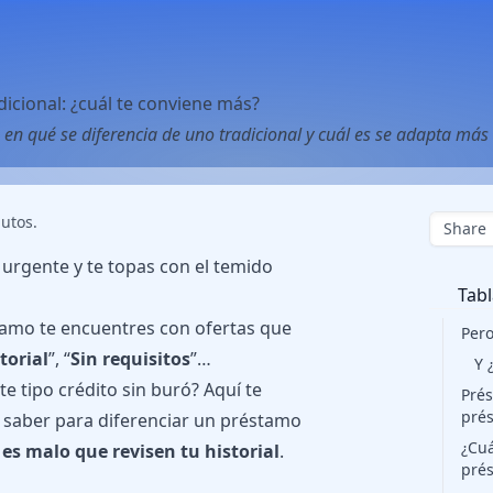
icional: ¿cuál te conviene más?
n qué se diferencia de uno tradicional y cuál es se adapta más a
utos.
Share
 urgente y te topas con el temido
Tabl
tamo te encuentres con ofertas que
Pero
torial
”, “
Sin requisitos
”…
Y 
e tipo crédito sin buró? Aquí te
Prés
prés
 saber para diferenciar un préstamo
¿Cuá
es malo que revisen tu historial
.
prés