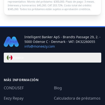
representativo: Monto del préstamo: $300,000. Plazo de pago: 3 meses.
Intereses y honorarios: $45,260. CAT 203.72%. Costo total del crédito:
$345,260. Todos los préstamos están sujetos a aprobación crediticia.
Intelligent Banker ApS - Brandts Passage 29, 2. -
5000 Odense C - Denmark - VAT: DK32260055
info@moneezy.com
Mexico
MÁS INFORMACIÓN
CONDUSEF
Blog
Eezy Repay
Calculadora de préstamos