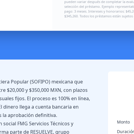
pueden variar después de completar la evalua
selección del préstamo. Ejemplo representat
pago: 3 meses. Intereses y honorarios: $45,26
$345,260. Todos los préstamos están sujetos 
ciera Popular (SOFIPO) mexicana que
tre $20,000 y $350,000 MXN, con plazos
ales fijos. El proceso es 100% en línea,
. El dinero llega a cuenta bancaria en
 la aprobación definitiva.
Monto
 social FMG Servicios Técnicos y
 forma parte de RESUELVE, grupo
Duració