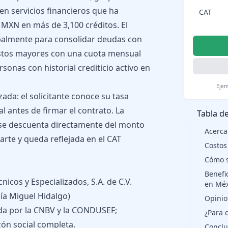
n servicios financieros que ha
CAT
MXN en más de 3,100 créditos. El
palmente para consolidar deudas con
gastos mayores con una cuota mensual
rsonas con historial crediticio activo en
Ejem
zada: el solicitante conoce su tasa
l antes de firmar el contrato. La
Tabla d
 se descuenta directamente del monto
Acerca
rte y queda reflejada en el CAT
Costos
Cómo s
Benefi
nicos y Especializados, S.A. de C.V.
en Méx
ía Miguel Hidalgo)
Opinio
da por la CNBV y la CONDUSEF;
¿Para 
zón social completa.
Conclu