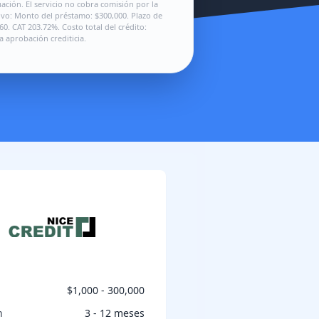
ción. El servicio no cobra comisión por la
ivo: Monto del préstamo: $300,000. Plazo de
0. CAT 203.72%. Costo total del crédito:
a aprobación crediticia.
$1,000 - 300,000
n
3 - 12 meses