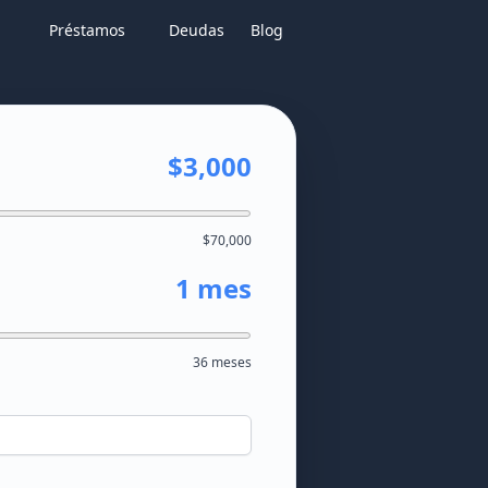
Préstamos
Deudas
Blog
$3,000
$70,000
1 mes
36 meses