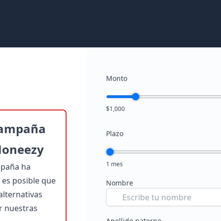
Monto
$1,000
campaña
Plazo
Moneezy
1 mes
mpaña ha
es posible que
Nombre
lternativas
er nuestras
Apellido paterno