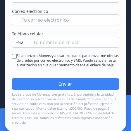
Correo electrónico
Teléfono celular
+52
Sí, autorizo a Moneezy a usar mis datos para enviarme ofertas
de crédito por correo electrónico y SMS. Puedo cancelar esta
autorización en cualquier momento desde el enlace de baja.
Enviar
Los servicios de Moneezy son gratuitos. El porcentaje y la cantidad
del reembolso pueden variar después de completar la evaluación. El
servicio no cobra comisión por la selección del préstamo. Ejemplo
representativo: Monto del préstamo: $300,000. Plazo de pago: 3
meses. Intereses y honorarios: $45,260. CAT 203.72%. Costo total del
crédito: $345,260. Todos los préstamos están sujetos a aprobación
crediticia.