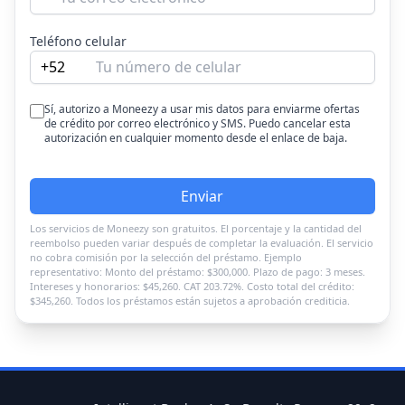
Teléfono celular
+52
Sí, autorizo a Moneezy a usar mis datos para enviarme ofertas
de crédito por correo electrónico y SMS. Puedo cancelar esta
autorización en cualquier momento desde el enlace de baja.
Enviar
Los servicios de Moneezy son gratuitos. El porcentaje y la cantidad del
reembolso pueden variar después de completar la evaluación. El servicio
no cobra comisión por la selección del préstamo. Ejemplo
representativo: Monto del préstamo: $300,000. Plazo de pago: 3 meses.
Intereses y honorarios: $45,260. CAT 203.72%. Costo total del crédito:
$345,260. Todos los préstamos están sujetos a aprobación crediticia.