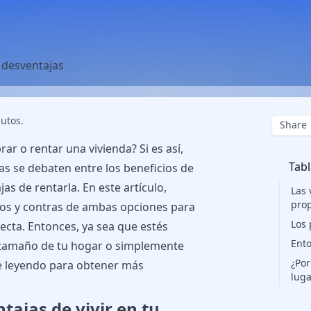
, desventajas
utos.
Share
r o rentar una vivienda? Si es así,
Tabl
as se debaten entre los beneficios de
as de rentarla. En este artículo,
Las 
prop
ros y contras de ambas opciones para
Los 
ecta. Entonces, ya sea que estés
Ento
 tamaño de tu hogar o simplemente
¿Por
ue leyendo para obtener más
luga
tajas de vivir en tu