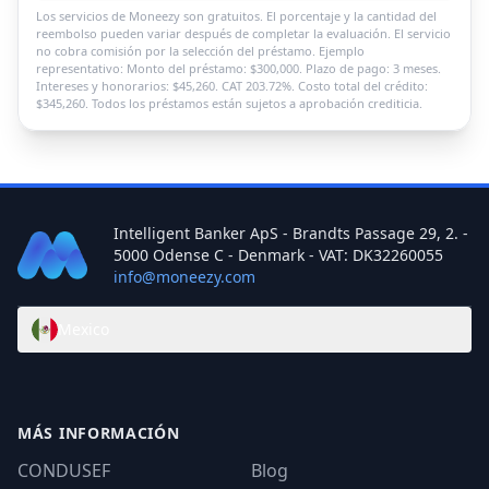
Los servicios de Moneezy son gratuitos. El porcentaje y la cantidad del
reembolso pueden variar después de completar la evaluación. El servicio
no cobra comisión por la selección del préstamo. Ejemplo
representativo: Monto del préstamo: $300,000. Plazo de pago: 3 meses.
Intereses y honorarios: $45,260. CAT 203.72%. Costo total del crédito:
$345,260. Todos los préstamos están sujetos a aprobación crediticia.
Intelligent Banker ApS - Brandts Passage 29, 2. -
5000 Odense C - Denmark - VAT: DK32260055
info@moneezy.com
Mexico
MÁS INFORMACIÓN
CONDUSEF
Blog