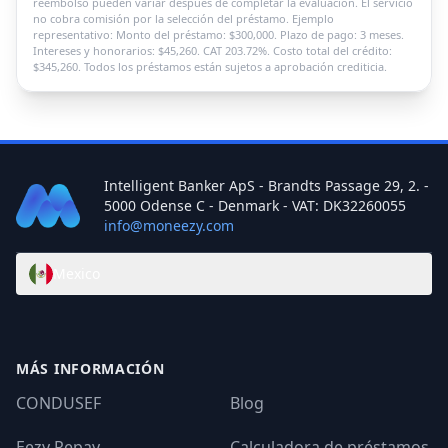
reembolso pueden variar después de completar la evaluación. El servicio
no cobra comisión por la selección del préstamo. Ejemplo
representativo: Monto del préstamo: $300,000. Plazo de pago: 3 meses.
Intereses y honorarios: $45,260. CAT 203.72%. Costo total del crédito:
$345,260. Todos los préstamos están sujetos a aprobación crediticia.
Intelligent Banker ApS - Brandts Passage 29, 2. -
5000 Odense C - Denmark - VAT: DK32260055
info@moneezy.com
Mexico
MÁS INFORMACIÓN
CONDUSEF
Blog
Eezy Repay
Calculadora de préstamos